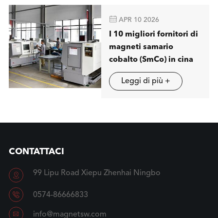

APR 10 2026
I 10 migliori fornitori di
magneti samario
cobalto (SmCo) in cina
Leggi di più +
CONTATTACI
99 Lipu Road Xiepu Zhenhai Ningbo


0574-86666833

info@magnetsw.com