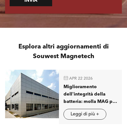
INVIA
Esplora altri aggiornamenti di
Souwest Magnetech

APR 22 2026
Miglioramento
dell'integrità della
batteria: molla MAG per
visualizzare soluzioni
Leggi di più +
avanzate di separazione
magnetica a londra