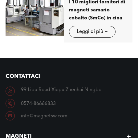
I 10 migliori fornitori di
magneti samario
cobalto (SmCo) in cina
Leggi di più +
CONTATTACI
99 Lipu Road Xiepu Zhenhai Ningbo


0574-86666833

info@magnetsw.com
MAGNETI