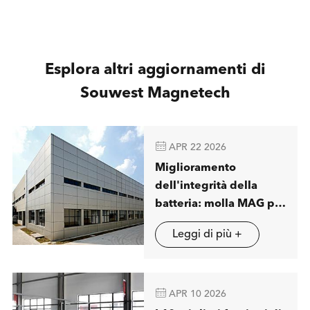
Esplora altri aggiornamenti di
Souwest Magnetech

APR 22 2026
Miglioramento
dell'integrità della
batteria: molla MAG per
visualizzare soluzioni
Leggi di più +
avanzate di separazione
magnetica a londra

APR 10 2026