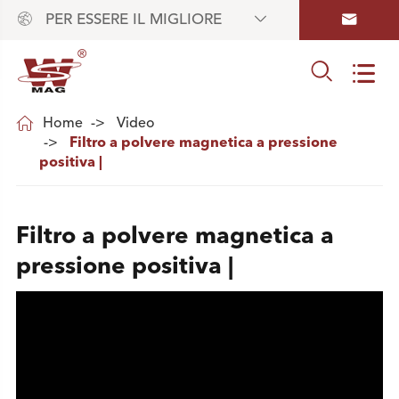



PER ESSERE IL MIGLIORE



Home
Video
Filtro a polvere magnetica a pressione
positiva |
Filtro a polvere magnetica a
pressione positiva |