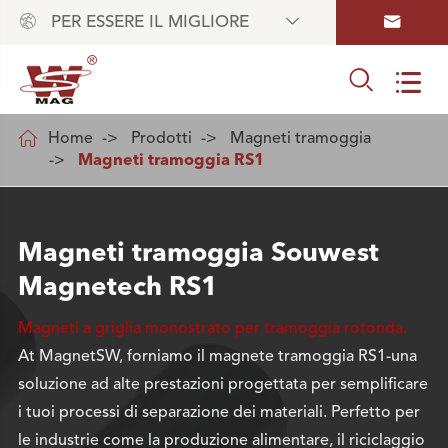



PER ESSERE IL MIGLIORE



Home
Prodotti
Magneti tramoggia
Magneti tramoggia RS1
Magneti tramoggia Souwest
Magnetech RS1
Magneti a griglia monostrato per tramoggia rotonda.
At MagnetSW, forniamo il magnete tramoggia RS1-una
soluzione ad alte prestazioni progettata per semplificare
i tuoi processi di separazione dei materiali. Perfetto per
le industrie come la produzione alimentare, il riciclaggio