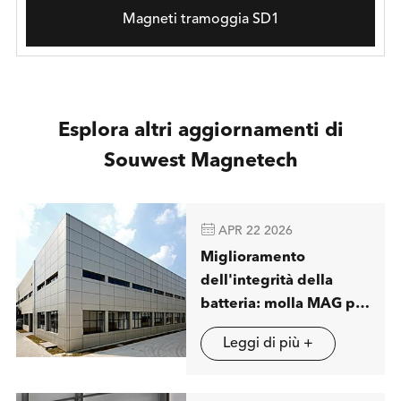
Magneti tramoggia SD1
Esplora altri aggiornamenti di
Souwest Magnetech

APR 22 2026
Miglioramento
dell'integrità della
batteria: molla MAG per
visualizzare soluzioni
Leggi di più +
avanzate di separazione
magnetica a londra