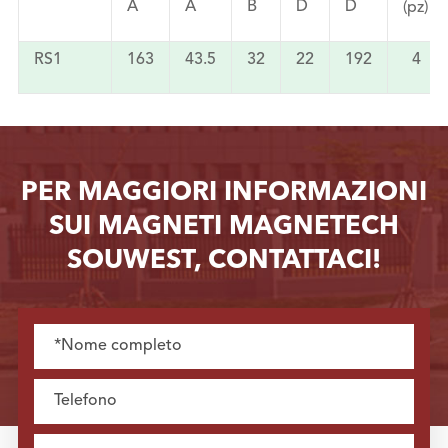
A
A
B
D
D
(pz)
RS1
163
43.5
32
22
192
4
PER MAGGIORI INFORMAZIONI
SUI MAGNETI MAGNETECH
SOUWEST, CONTATTACI!