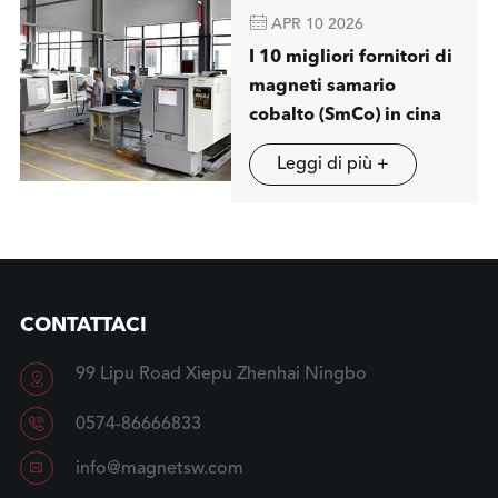

APR 10 2026
I 10 migliori fornitori di
magneti samario
cobalto (SmCo) in cina
Leggi di più +
CONTATTACI
99 Lipu Road Xiepu Zhenhai Ningbo


0574-86666833

info@magnetsw.com