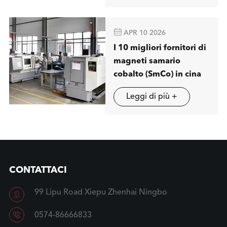
magnetica a londra

APR 10 2026
I 10 migliori fornitori di
magneti samario
cobalto (SmCo) in cina
Leggi di più +
CONTATTACI
99 Lipu Road Xiepu Zhenhai Ningbo


0574-86666833