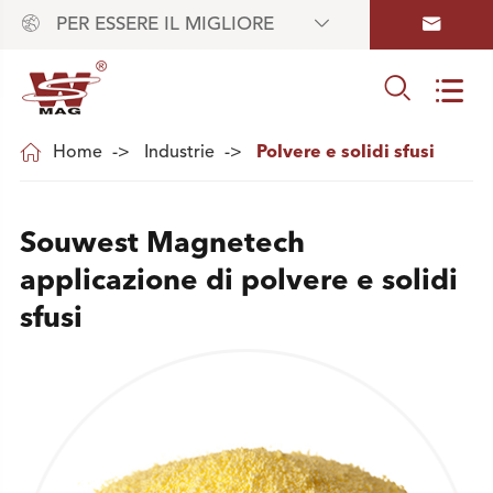



PER ESSERE IL MIGLIORE



Home
Industrie
Polvere e solidi sfusi
Souwest Magnetech
applicazione di polvere e solidi
sfusi