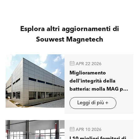
Esplora altri aggiornamenti di
Souwest Magnetech

APR 22 2026
Miglioramento
dell'integrità della
batteria: molla MAG per
visualizzare soluzioni
Leggi di più +
avanzate di separazione
magnetica a londra

APR 10 2026
I 10 migliori fornitori di