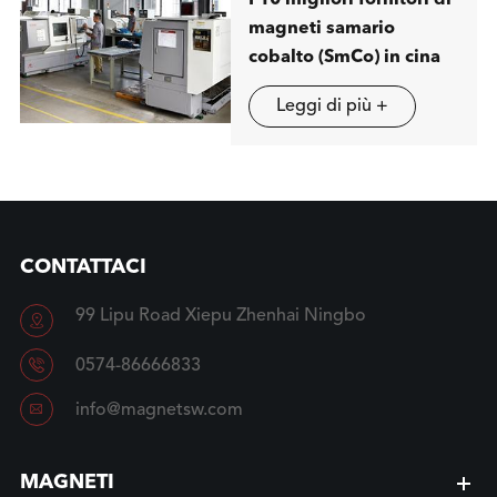
magneti samario
cobalto (SmCo) in cina
Leggi di più +
CONTATTACI
99 Lipu Road Xiepu Zhenhai Ningbo


0574-86666833

info@magnetsw.com
MAGNETI