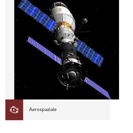

Aerospaziale