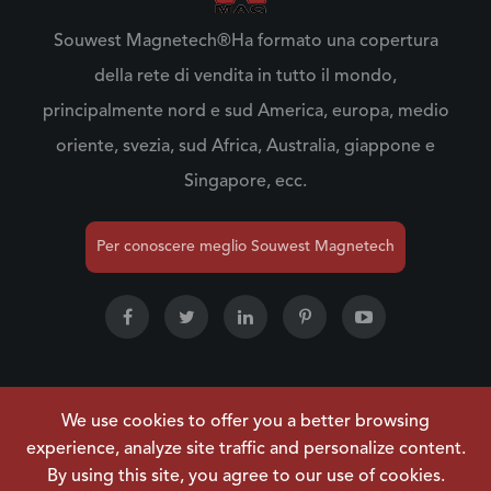
Souwest Magnetech®Ha formato una copertura
della rete di vendita in tutto il mondo,
principalmente nord e sud America, europa, medio
oriente, svezia, sud Africa, Australia, giappone e
Singapore, ecc.
Per conoscere meglio Souwest Magnetech
We use cookies to offer you a better browsing
Copyright ©
NINGBO SOUWEST MAGNETECH
experience, analyze site traffic and personalize content.
DEVELOPMENT CO.,LTD.
Tutti i diritti riservati.
By using this site, you agree to our use of cookies.