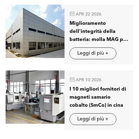

APR 22 2026
Miglioramento
dell'integrità della
batteria: molla MAG per
visualizzare soluzioni
Leggi di più +
avanzate di separazione
magnetica a londra

APR 10 2026
I 10 migliori fornitori di
magneti samario
cobalto (SmCo) in cina
Leggi di più +