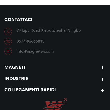
CONTATTACI
99 Lipu Road Xiepu Zhenhai Ningbo


0574-86666833

info@magnetsw.com
MAGNETI
INDUSTRIE
COLLEGAMENTI RAPIDI