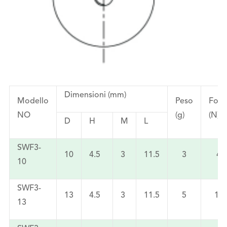
Dimensioni (mm)
Modello
Peso
Forz
NO
(g)
(N)
D
H
M
L
SWF3-
10
4.5
3
11.5
3
4
10
SWF3-
13
4.5
3
11.5
5
10
13