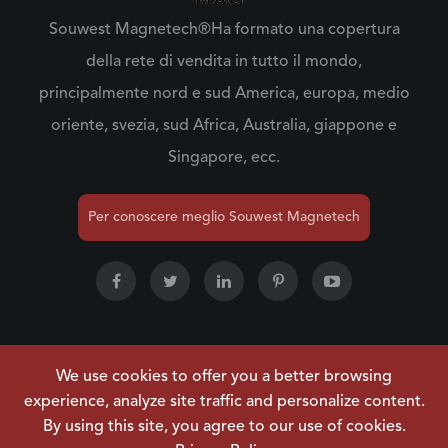
Souwest Magnetech®Ha formato una copertura
della rete di vendita in tutto il mondo,
principalmente nord e sud America, europa, medio
oriente, svezia, sud Africa, Australia, giappone e
Singapore, ecc.
Per conoscere meglio Souwest Magnetech
We use cookies to offer you a better browsing
Copyright ©
NINGBO SOUWEST MAGNETECH
experience, analyze site traffic and personalize content.
DEVELOPMENT CO.,LTD.
Tutti i diritti riservati.
By using this site, you agree to our use of cookies.