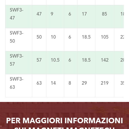
SWF3-
47
9
6
17
85
180
47
SWF3-
50
10
6
18.5
105
220
50
SWF3-
57
10.5
6
18.5
142
280
57
SWF3-
63
14
8
29
219
350
63
PER MAGGIORI INFORMAZIONI