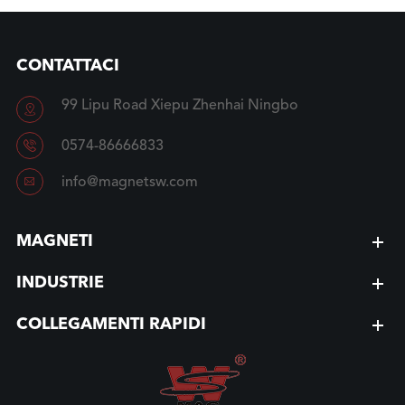
CONTATTACI
99 Lipu Road Xiepu Zhenhai Ningbo


0574-86666833

info@magnetsw.com
MAGNETI
INDUSTRIE
COLLEGAMENTI RAPIDI