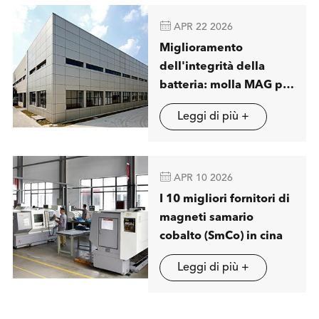

APR 22 2026
Miglioramento
dell'integrità della
batteria: molla MAG per
visualizzare soluzioni
Leggi di più +
avanzate di separazione
magnetica a londra

APR 10 2026
I 10 migliori fornitori di
magneti samario
cobalto (SmCo) in cina
Leggi di più +