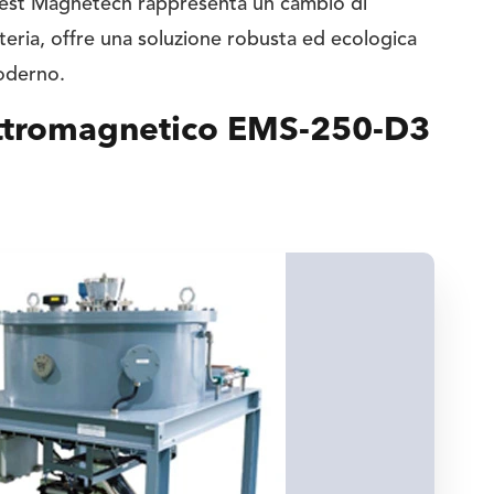
west Magnetech rappresenta un cambio di
tteria, offre una soluzione robusta ed ecologica
oderno.
lettromagnetico EMS-250-D3