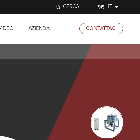


IT
CERCA
VIDEO
AZIENDA
CONTATTACI