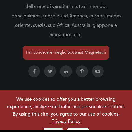
della rete di vendita in tutto il mondo,
principalmente nord e sud America, europa, medio
oriente, svezia, sud Africa, Australia, giappone e
Singapore, ecc.
Per conoscere meglio Souwest Magnetech
We use cookies to offer you a better browsing
Copyright ©
NINGBO SOUWEST MAGNETECH
experience, analyze site traffic and personalize content.
DEVELOPMENT CO.,LTD.
Tutti i diritti riservati.
By using this site, you agree to our use of cookies.
Mappa del sito
|
Informativa sulla privacy
Privacy Policy