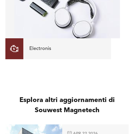

Electronis
Esplora altri aggiornamenti di
Souwest Magnetech

APR 22 2026