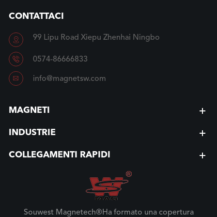
CONTATTACI
99 Lipu Road Xiepu Zhenhai Ningbo


0574-86666833

info@magnetsw.com
MAGNETI
INDUSTRIE
COLLEGAMENTI RAPIDI
Souwest Magnetech®Ha formato una copertura