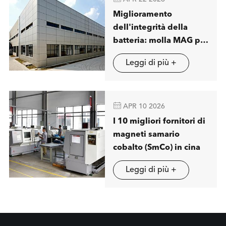
Miglioramento
dell'integrità della
batteria: molla MAG per
visualizzare soluzioni
Leggi di più +
avanzate di separazione
magnetica a londra

APR 10 2026
I 10 migliori fornitori di
magneti samario
cobalto (SmCo) in cina
Leggi di più +